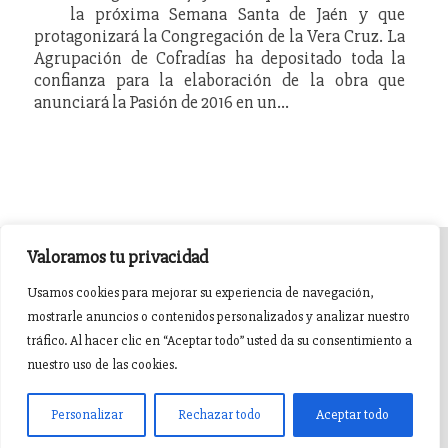
la próxima Semana Santa de Jaén y que
protagonizará la Congregación de la Vera Cruz. La
Agrupación de Cofradías ha depositado toda la
confianza para la elaboración de la obra que
anunciará la Pasión de 2016 en un…
Valoramos tu privacidad
INICIO
AGENDA
NOTICIAS DE PASIÓN
Usamos cookies para mejorar su experiencia de navegación,
mostrarle anuncios o contenidos personalizados y analizar nuestro
NOTICIAS DE GLORIA
BREVES COFRADES
BANDAS
tráfico. Al hacer clic en “Aceptar todo” usted da su consentimiento a
nuestro uso de las cookies.
Pasión en Jaén ® v5.0.1. 2015 Sitio desarrollado y mantenido por
witandbit
Personalizar
Rechazar todo
Aceptar todo